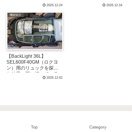
ロG Masterレンズの作例
2025.12.24
2025.12.16
と感想【α1】
機材紹介
【BackLight 36L】
SEL600F40GM（ロクヨ
ン）用のリュックを探し
た結果、既に持っている
2025.12.02
ことが判明した話
Top
Category