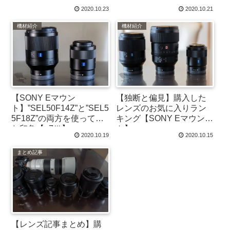
【α7Ⅲ+SEL135F18GM】
重複生成させない手順
2020.10.23
2020.10.21
【備忘録】
機材紹介
機材紹介
【SONY Eマウン
【独断と偏見】購入した
ト】”SEL50F14Z”と”SEL5
レンズのお気に入りラン
5F18Z”の両方を使ってみ
キング【SONY Eマウン
た印象【α7Ⅲ】
ト】
2020.10.19
2020.10.15
まとめ記事
【レンズ記事まとめ】購