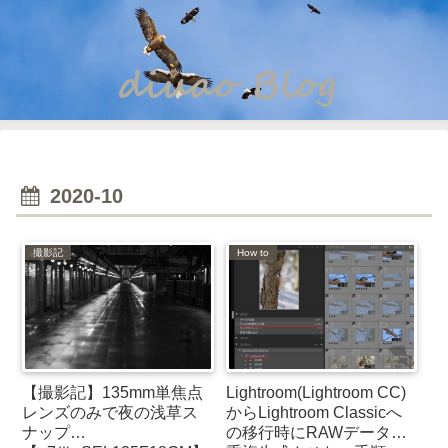
2020-10
撮影記
How to
【撮影記】135mm単焦点
Lightroom(Lightroom CC)
レンズのみで夜の浅草ス
からLightroom Classicへ
ナップ
の移行時にRAWデータを