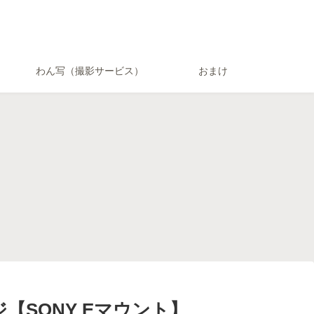
わん写（撮影サービス）
おまけ
作例
作例
How to
SEL135F18GM(
【SEL50F14GM(
【α1 α7Ⅲ】
E 135mm F1.8
FE 50mm F1.4
Lightroomでの
M)】G Masterレ
GM)】購入した理
RAW読み込み時の
ズの作例と感想
由と初使用後の感
初期プリセット設
α7Ⅲ】
想＆レビュー【作
定について検証
機材紹介
機材紹介
作例
例有り】
【α9 α7SⅡ】
SONY α1】フラ
【XPROII-S 】
【SONY
ッグシップミラー
Godoxの最新フラ
RX100M5A】高級
レスカメラを数か
ッシュトリガーが
コンデジでの作例
月使用した総合的
Amazonでひっそ
②【水中写真
な感想・レビュー
りと売られていた
少々】
【最終版】
ので購入【SONY
α用】
SONY Eマウント】