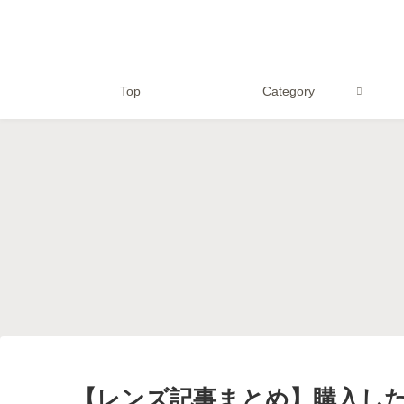
Top
Category
作例
作例
機材紹介
【SEL14TC】
【α7Ⅲ】フルサイ
【ダイビング】い
SONYの1.4倍テレ
ズ一眼カメラで撮
きなり水没？中国
コンの作例とレビ
った水中写真の作
製のα7Ⅲ用水中ハ
ュー
例【Seafrogs】
ウジングを購入
【SEL100400GM
【Seafrogs】
How to
撮影記
作例
】
【緊急】
【撮影記】真冬の
【Eマウント】何
Lightroom Classic
知床羅臼へ野生動
故SONYとZEISS
が全く起動できな
物を撮りに行く
のレンズを選ぶの
くなったけど、数
④【オオワシとオ
か改めて考えてみ
日ぶりに復活でき
ジロワシ】
る
たので方法を共有
【Ver.12.2.1】
【レンズ記事まとめ】購入した