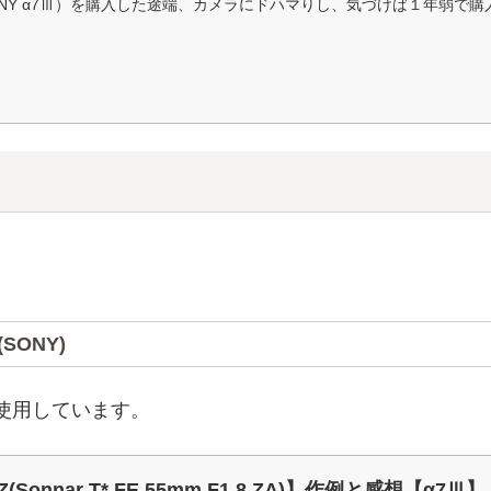
NY α7Ⅲ）を購入した途端、カメラにドハマりし、気づけば１年弱で
 (SONY)
使用しています。
Z(Sonnar T* FE 55mm F1.8 ZA)】作例と感想【α7Ⅲ】