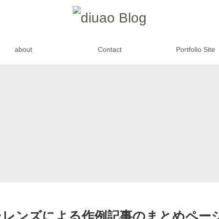
about
Contact
Portfolio Site
How to
お知らせ・雑談
機材紹介
【α1】トラッキン
【難関】審査制写
【SONY Eマウン
【
グの有無とフォー
真投稿サイト
ト】”SEL50F14Z”
F
カスエリアを素早
「1x」に挑戦して
と”SEL55F18Z”の
G
く変える静止画撮
みました【SNS】
両方を使ってみた
ン
影のカスタム設定
印象【α7Ⅲ】
【
機材紹介
How to
作例
【SONY】
SEL100400GM用
Lightroom(Lightro
【SEL55F18Z(So
【
にRRSの三脚座
om CC)から
nnar T* FE 55mm
（レンズフット）
Lightroom Classic
F1.8 ZA)】作例と
LCF-101を購入
への移行時にRAW
感想【α7Ⅲ】
データを重複生成
させない手順【備
忘録】
レンズによる作例記事のまとめページ【