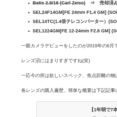
Batis 2.8/18 (Carl Zeiss)
⇒ 売却済
SEL24F14GM
[
FE 24mm F1.4 GM
]
(SO
SEL14TC(1.4倍テレコンバーター）(SO
SEL1224GM[FE 12-24mm F2.8 GM] (
一眼カメラデビューをしたのが2019年の6
レンズ沼にはまりすぎですね(笑)
一応今の所は欲しいスペック、焦点距離の物
各レンズの購入遍歴、簡単な概要は下記記事
【1年弱で7