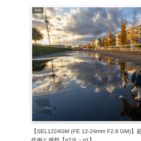
作例
【SEL1224GM (FE 12-24mm F2.8 GM
作例と感想【α7Ⅲ・α1】