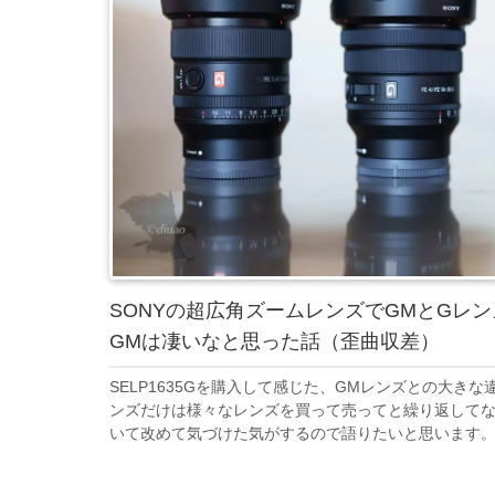
SONYの超広角ズームレンズでGMとGレ
GMは凄いなと思った話（歪曲収差）
SELP1635Gを購入して感じた、GMレンズとの大き
ンズだけは様々なレンズを買って売ってと繰り返して
いて改めて気づけた気がするので語りたいと思います