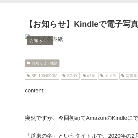
【お知らせ】Kindleで電子
お知らせ・雑談
お知らせ・雑談
SEL100400GM
SONY
α7Ⅲ
カメラ
写真集
content:
突然ですが、今回初めてAmazonのKind
「道東の冬」というタイトルで、2020年の