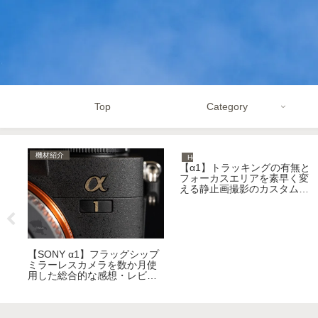
Top
Category
機材紹介
How to
三
【α1】トラッキングの有無と
フォーカスエリアを素早く変
える静止画撮影のカスタム設
定【SONY】
【SONY α1】フラッグシップ
ミラーレスカメラを数か月使
用した総合的な感想・レビュ
ー【最終版】