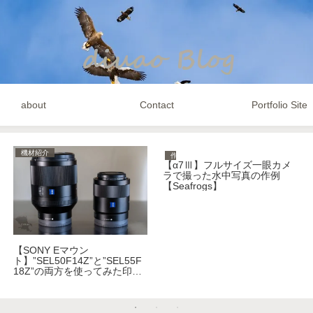
about
Contact
Portfolio Site
機材紹介
作例
【α7Ⅲ】フルサイズ一眼カメ
ラで撮った水中写真の作例
【Seafrogs】
【SONY Eマウン
ト】”SEL50F14Z”と”SEL55F
18Z”の両方を使ってみた印象
【α7Ⅲ】