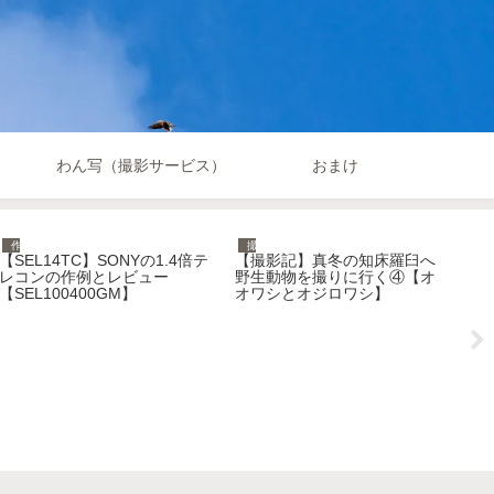
わん写（撮影サービス）
おまけ
作例
撮影記
【SEL14TC】SONYの1.4倍テ
【撮影記】真冬の知床羅臼へ
【S
レコンの作例とレビュー
野生動物を撮りに行く④【オ
F
【SEL100400GM】
オワシとオジロワシ】
使
例